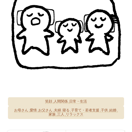
笑顔
人間関係
日常・生活
お母さん
愛情
お父さん
夫婦
寝る
子育て・若者支援
子供
結婚
家族
三人
リラックス