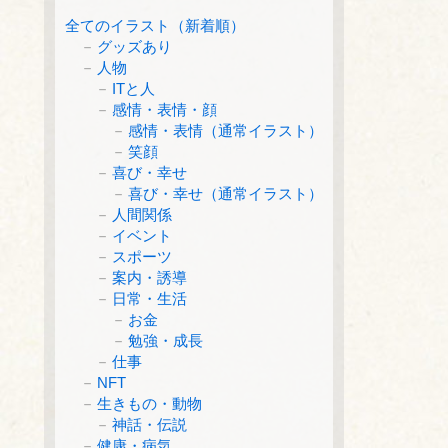
全てのイラスト（新着順）
グッズあり
人物
ITと人
感情・表情・顔
感情・表情（通常イラスト）
笑顔
喜び・幸せ
喜び・幸せ（通常イラスト）
人間関係
イベント
スポーツ
案内・誘導
日常・生活
お金
勉強・成長
仕事
NFT
生きもの・動物
神話・伝説
健康・病気