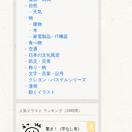
自然
天気
物
建物
本
家電製品・IT機器
食べ物
交通
日本の文化風習
防災・災害
飾り・柄
文字・言葉・記号
クレヨン・パステルシリーズ
漫画
動くイラスト
人気イラスト ランキング（24時間）
驚き！（字なし有）