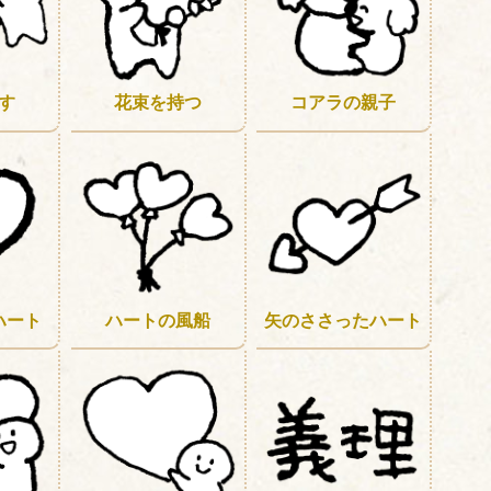
す
花束を持つ
コアラの親子
ハートの風船
矢のささったハート
ハート