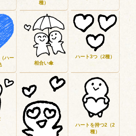
種）
ハート3つ（2種）
（ハー
相合い傘
色
2
ハートを持つ2（2
種）