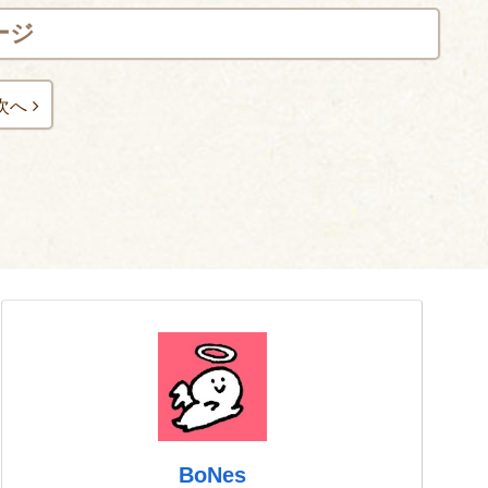
ージ
次へ
BoNes