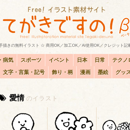
描きの無料イラスト ☆ 商用OK／加工OK／AI使用OK／クレジット記
・病気
スポーツ
イベント
日本
日常
テクノ
文字・言葉・記号
飾り・柄
漫画
墨絵
グッ
愛情