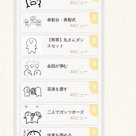
45ビュー
表彰台・表彰式
44ビュー
【即席】丸さんダン
スセット
40ビュー
会話が弾む
40ビュー
花束を渡す
40ビュー
二人でガッツポーズ
40ビュー
決意を固める