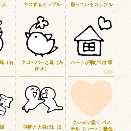
二人
キスするカップル
座っているカップル
鳥（右
クローバーと鳥（左
ハートが飛び出す家
向き）
クレヨン塗り パス
婦
仲間と大喜び1（2
テル（ハート）暖色