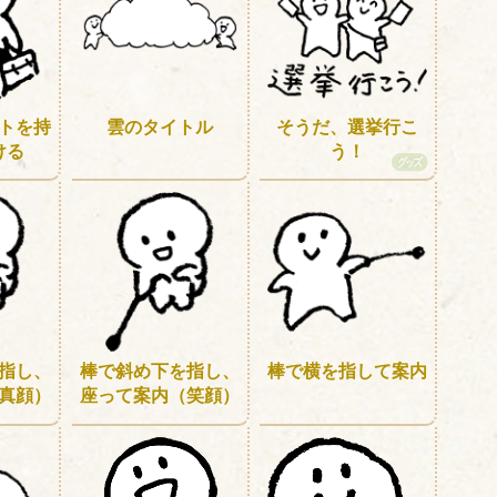
トを持
雲のタイトル
そうだ、選挙行こ
ける
う！
指し、
棒で斜め下を指し、
棒で横を指して案内
真顔）
座って案内（笑顔）