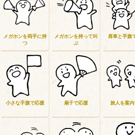
メガホンを両手に持
メガホンを持って叫
肩車と手旗
つ
ぶ
小さな手旗で応援
扇子で応援
旅人を案内