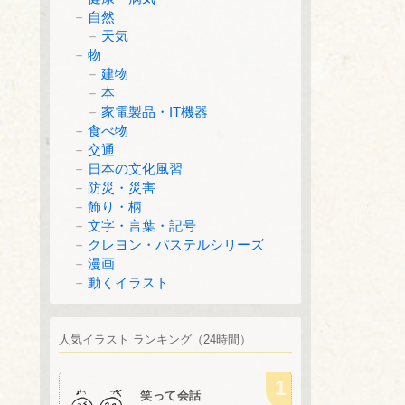
自然
天気
物
建物
本
家電製品・IT機器
食べ物
交通
日本の文化風習
防災・災害
飾り・柄
文字・言葉・記号
クレヨン・パステルシリーズ
漫画
動くイラスト
人気イラスト ランキング（24時間）
笑って会話