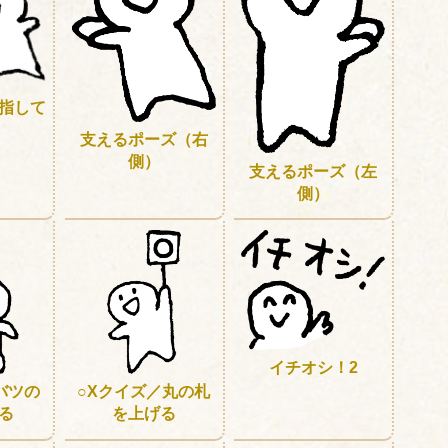
指して
支えるポーズ（右
側）
支えるポーズ（左
側）
イチオシ！2
バツの
○Xクイズ／丸の札
る
を上げる