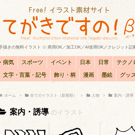
描きの無料イラスト ☆ 商用OK／加工OK／AI使用OK／クレジット記
・病気
スポーツ
イベント
日本
日常
テクノ
文字・言葉・記号
飾り・柄
漫画
墨絵
グッ
ホーム
全てのイラスト（新着順）
人物
案内・誘導
案内・誘導