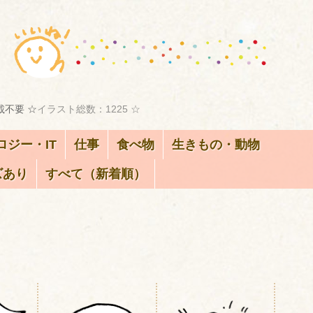
載不要 ☆
イラスト総数：1225 ☆
ロジー・IT
仕事
食べ物
生きもの・動物
ズあり
すべて（新着順）