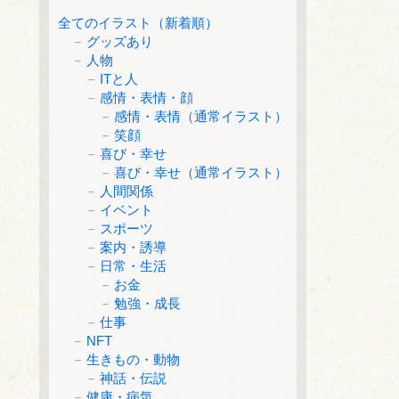
全てのイラスト（新着順）
グッズあり
人物
ITと人
感情・表情・顔
感情・表情（通常イラスト）
笑顔
喜び・幸せ
喜び・幸せ（通常イラスト）
人間関係
イベント
スポーツ
案内・誘導
日常・生活
お金
勉強・成長
仕事
NFT
生きもの・動物
神話・伝説
健康・病気