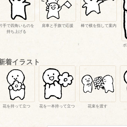
片手で四角いものを
肩車と手旗で応援
棒で横を指して案内
持ち上げる
ボ
新着イラスト
花を持って立つ
花を一本持って立つ
花束を渡す