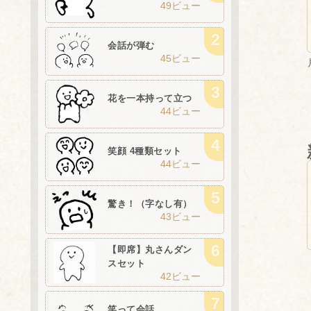
49ビュー
会話が弾む
45ビュー
花を一本持って立つ
44ビュー
笑顔 4種類セット
44ビュー
驚き！（字なし有）
43ビュー
【即席】丸さんダン
スセット
42ビュー
笑って会話