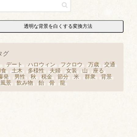
透明な背景を白くする変換方法
タグ
き
デート
ハロウィン
フクロウ
万歳
交通
和食
土木
多様性
夫婦
女装
山
座る
爆発
男性
秋
税金
節分
米
群衆
背景
風景
飲み物
飴
骨
龍