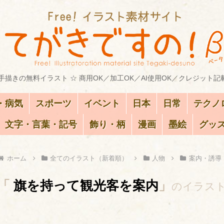
描きの無料イラスト ☆ 商用OK／加工OK／AI使用OK／クレジット記
・病気
スポーツ
イベント
日本
日常
テクノ
文字・言葉・記号
飾り・柄
漫画
墨絵
グッ
ホーム
全てのイラスト（新着順）
人物
案内・誘導
「
旗を持って観光客を案内
」
のイラス