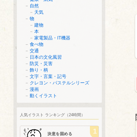
自然
天気
物
建物
本
家電製品・IT機器
食べ物
交通
日本の文化風習
防災・災害
飾り・柄
文字・言葉・記号
クレヨン・パステルシリーズ
漫画
動くイラスト
人気イラスト ランキング（24時間）
決意を固める