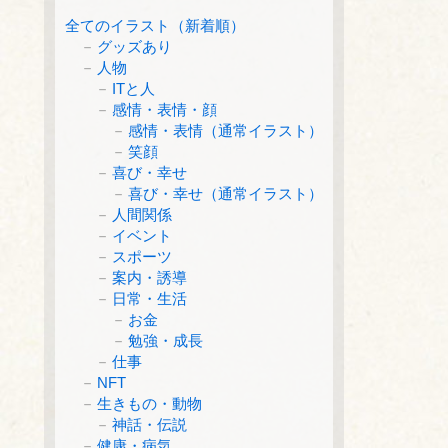
全てのイラスト（新着順）
グッズあり
人物
ITと人
感情・表情・顔
感情・表情（通常イラスト）
笑顔
喜び・幸せ
喜び・幸せ（通常イラスト）
人間関係
イベント
スポーツ
案内・誘導
日常・生活
お金
勉強・成長
仕事
NFT
生きもの・動物
神話・伝説
健康・病気