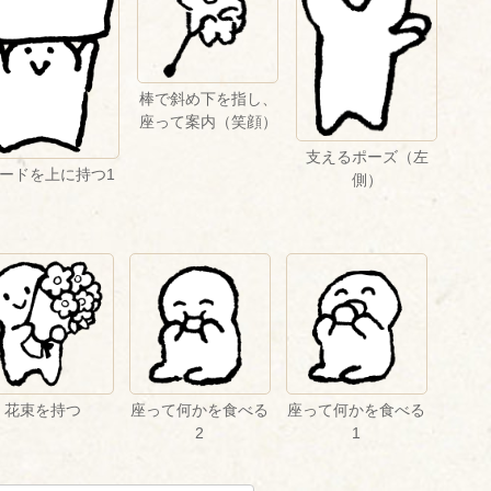
棒で斜め下を指し、
座って案内（笑顔）
支えるポーズ（左
ードを上に持つ1
側）
花束を持つ
座って何かを食べる
座って何かを食べる
2
1