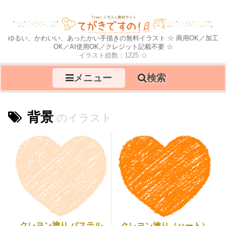
ゆるい、かわいい、あったかい手描きの無料イラスト ☆ 商用OK／加工
OK／AI使用OK／クレジット記載不要 ☆
イラスト総数：1225 ☆
メニュー
検索
背景
クレヨン塗り パステル
クレヨン塗り（ハート）