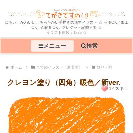
ゆるい、かわいい、あったかい手描きの無料イラスト ☆ 商用OK／加工
OK／AI使用OK／クレジット記載不要 ☆
イラスト総数：1225 ☆
メニュー
検索
ホーム
全てのイラスト（新着順）
飾り・柄
クレヨン塗り（四角）暖色／新ver.
12 スキ！