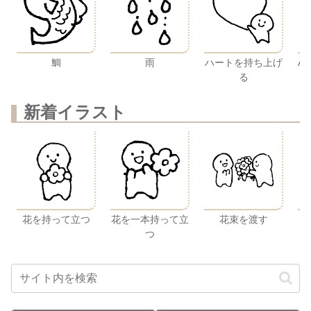
ハートを持ち上げ
雨
鯛
A
る
新着イラスト
花を持って立つ
花を一本持って立
花束を渡す
つ