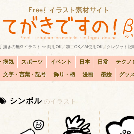
描きの無料イラスト ☆ 商用OK／加工OK／AI使用OK／クレジット記
・病気
スポーツ
イベント
日本
日常
テクノ
文字・言葉・記号
飾り・柄
漫画
墨絵
グッ
シンボル