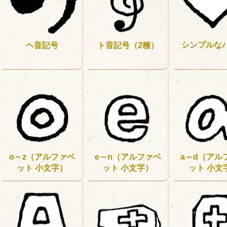
シンプルな
ヘ音記号
ト音記号（2種）
a～d（アル
e～n（アルファベ
o～z（アルファベ
ット 小文
ット 小文字）
ット 小文字）