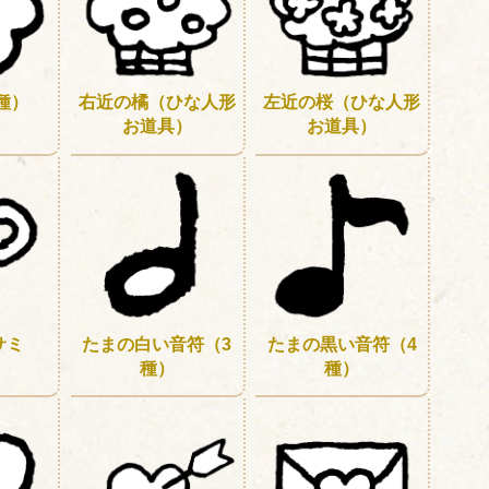
種）
右近の橘（ひな人形
左近の桜（ひな人形
お道具）
お道具）
サミ
たまの白い音符（3
たまの黒い音符（4
種）
種）