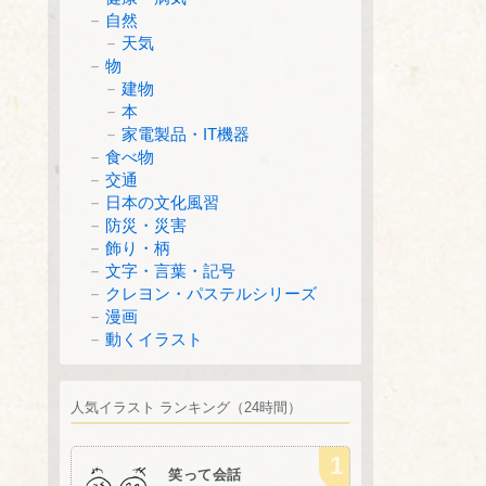
自然
天気
物
建物
本
家電製品・IT機器
食べ物
交通
日本の文化風習
防災・災害
飾り・柄
文字・言葉・記号
クレヨン・パステルシリーズ
漫画
動くイラスト
人気イラスト ランキング（24時間）
笑って会話