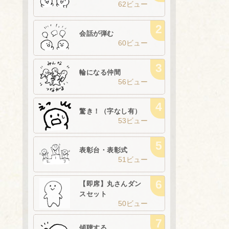
62ビュー
会話が弾む
60ビュー
輪になる仲間
56ビュー
驚き！（字なし有）
53ビュー
表彰台・表彰式
51ビュー
【即席】丸さんダン
スセット
50ビュー
傾聴する