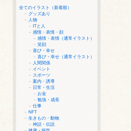
全てのイラスト（新着順）
グッズあり
人物
ITと人
感情・表情・顔
感情・表情（通常イラスト）
笑顔
喜び・幸せ
喜び・幸せ（通常イラスト）
人間関係
イベント
スポーツ
案内・誘導
日常・生活
お金
勉強・成長
仕事
NFT
生きもの・動物
神話・伝説
健康・病気