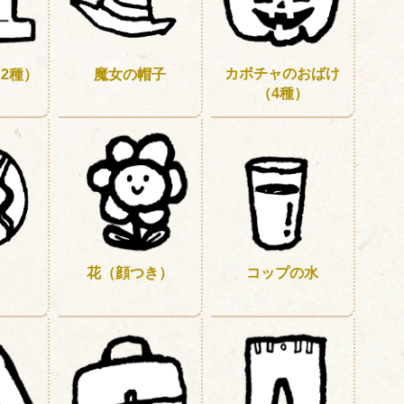
カボチャのおばけ
2種）
魔女の帽子
（4種）
花（顔つき）
コップの水