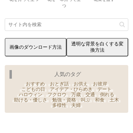
つ
透明な背景を白くする変
画像のダウンロード方法
換方法
人気のタグ
おすすめ
おとぎ話
お供え
お彼岸
こどもの日
アイデア・ひらめき
デート
ハロウィン
フクロウ
万歳
交通
倒れる
助ける・優しさ
勉強・資格
叫ぶ
和食
土木
多様性
夫婦