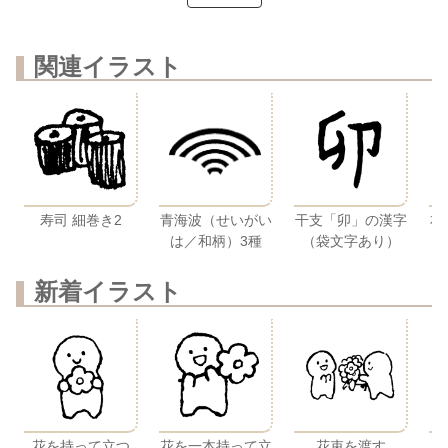
関連イラスト
寿司 細巻き2
青海波（せいがい
干支「卯」の漢字
右
は／和柄）3種
（袋文字あり）
新着イラスト
花を持って立つ
花を一本持って立
花束を渡す