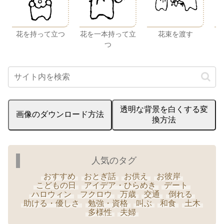
花を持って立つ
花を一本持って立
花束を渡す
つ
透明な背景を白くする変
画像のダウンロード方法
換方法
人気のタグ
おすすめ
おとぎ話
お供え
お彼岸
こどもの日
アイデア・ひらめき
デート
ハロウィン
フクロウ
万歳
交通
倒れる
助ける・優しさ
勉強・資格
叫ぶ
和食
土木
多様性
夫婦