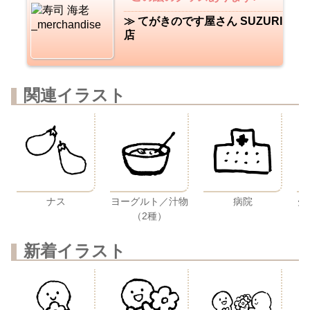
≫ てがきのです屋さん SUZURI
店
関連イラスト
矢
ナス
ヨーグルト／汁物
病院
（2種）
新着イラスト