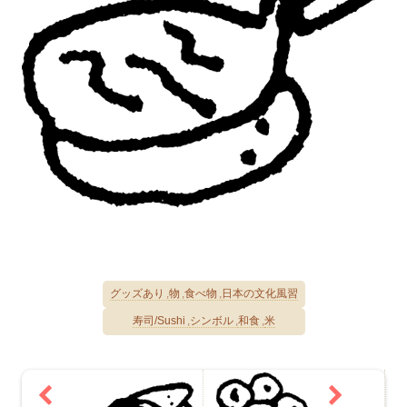
グッズあり
物
食べ物
日本の文化風習
寿司/Sushi
シンボル
和食
米