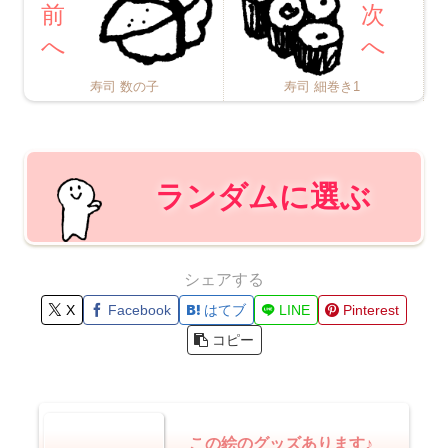
寿司 数の子
寿司 細巻き1
ランダムに選ぶ
シェアする
X
Facebook
はてブ
LINE
Pinterest
コピー
この絵のグッズあります♪