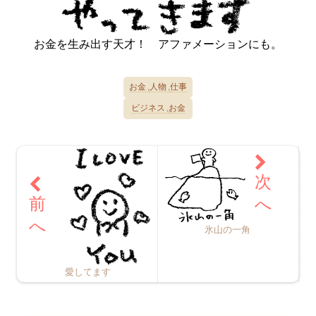
お金を生み出す天才！ アファメーションにも。
お金
人物
仕事
ビジネス
お金
氷山の一角
愛してます