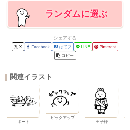
ランダムに選ぶ
シェアする
X
Facebook
はてブ
LINE
Pinterest
コピー
関連イラスト
ピックアップ
ボート
王子様
風