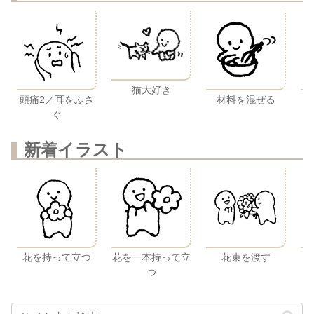
猫大好き
頭痛2／耳をふさ
材料を混ぜる
ぐ
新着イラスト
花を持って立つ
花を一本持って立
花束を渡す
つ