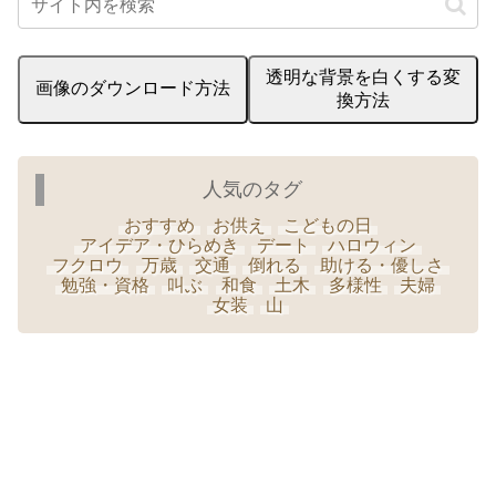
透明な背景を白くする変
画像のダウンロード方法
換方法
人気のタグ
おすすめ
お供え
こどもの日
アイデア・ひらめき
デート
ハロウィン
フクロウ
万歳
交通
倒れる
助ける・優しさ
勉強・資格
叫ぶ
和食
土木
多様性
夫婦
女装
山