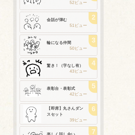
52ビュー
会話が弾む
51ビュー
輪になる仲間
50ビュー
驚き！（字なし有）
43ビュー
表彰台・表彰式
42ビュー
【即席】丸さんダン
スセット
39ビュー
楽しく話し合い