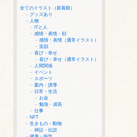
全てのイラスト（新着順）
グッズあり
人物
ITと人
感情・表情・顔
感情・表情（通常イラスト）
笑顔
喜び・幸せ
喜び・幸せ（通常イラスト）
人間関係
イベント
スポーツ
案内・誘導
日常・生活
お金
勉強・成長
仕事
NFT
生きもの・動物
神話・伝説
健康・病気