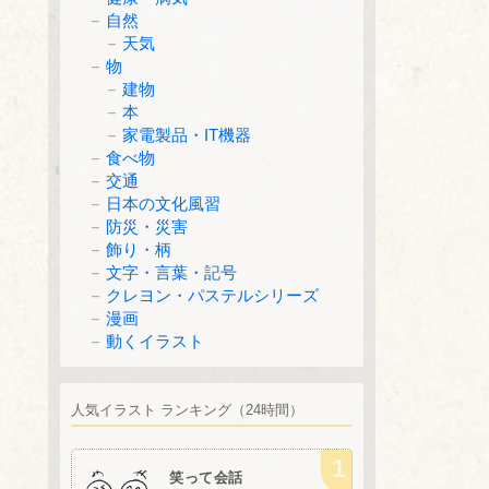
自然
天気
物
建物
本
家電製品・IT機器
食べ物
交通
日本の文化風習
防災・災害
飾り・柄
文字・言葉・記号
クレヨン・パステルシリーズ
漫画
動くイラスト
人気イラスト ランキング（24時間）
笑って会話