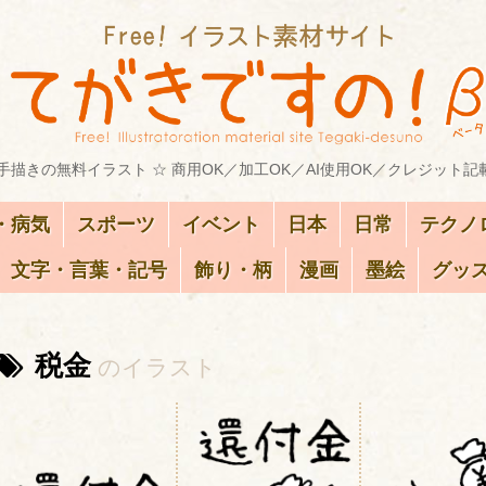
描きの無料イラスト ☆ 商用OK／加工OK／AI使用OK／クレジット記
・病気
スポーツ
イベント
日本
日常
テクノ
文字・言葉・記号
飾り・柄
漫画
墨絵
グッ
税金