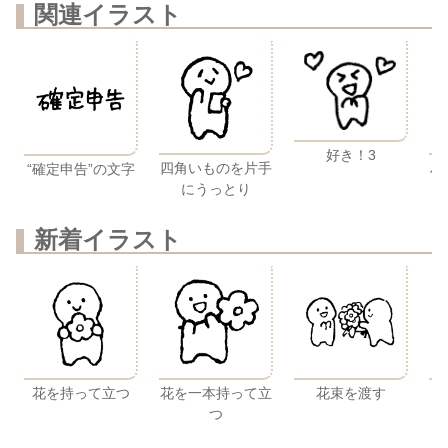
関連イラスト
好き！3
四角いものを片手
ハ
“確定申告”の文字
にうっとり
新着イラスト
花を持って立つ
花を一本持って立
花束を渡す
つ