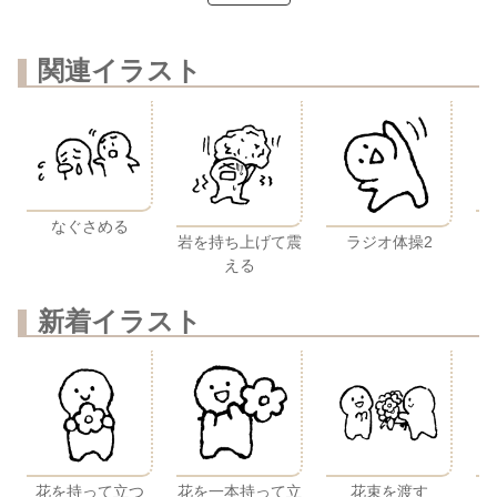
関連イラスト
なぐさめる
こ
岩を持ち上げて震
ラジオ体操2
える
新着イラスト
花を持って立つ
花を一本持って立
花束を渡す