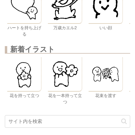
ハートを持ち上げ
万歳カエル2
いい顔
る
新着イラスト
花を持って立つ
花を一本持って立
花束を渡す
つ