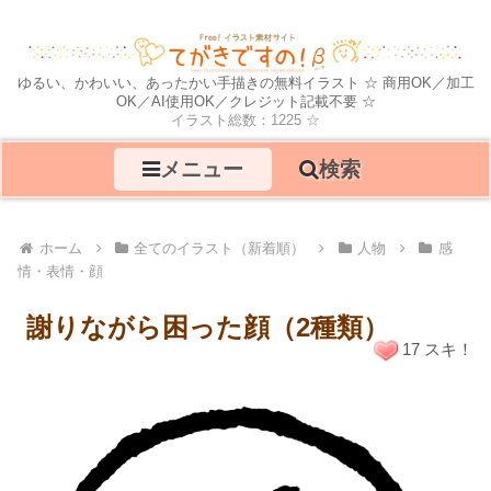
ゆるい、かわいい、あったかい手描きの無料イラスト ☆ 商用OK／加工
OK／AI使用OK／クレジット記載不要 ☆
イラスト総数：1225 ☆
メニュー
検索
ホーム
全てのイラスト（新着順）
人物
感
情・表情・顔
謝りながら困った顔（2種類）
17 スキ！