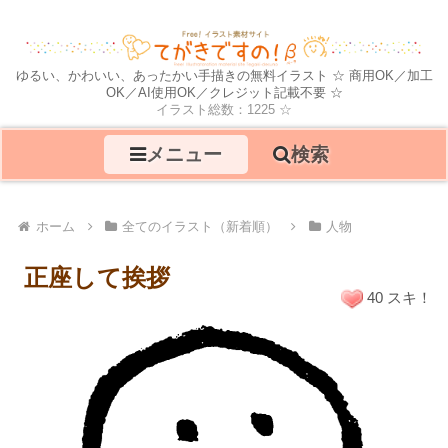
ゆるい、かわいい、あったかい手描きの無料イラスト ☆ 商用OK／加工
OK／AI使用OK／クレジット記載不要 ☆
イラスト総数：1225 ☆
メニュー
検索
ホーム
全てのイラスト（新着順）
人物
正座して挨拶
40 スキ！