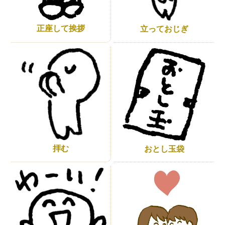
正座して挨拶
立っておじぎ
拝む
おとし玉袋