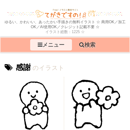
ゆるい、かわいい、あったかい手描きの無料イラスト ☆ 商用OK／加工
OK／AI使用OK／クレジット記載不要 ☆
イラスト総数：1225 ☆
メニュー
検索
感謝