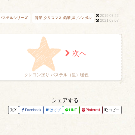
2019.07.22
パステルシリーズ
背景
クリスマス
鉛筆
星
シンボル
2021.03.07
クレヨン塗り パステル（星）暖色
シェアする
X
Facebook
はてブ
LINE
Pinterest
コピー