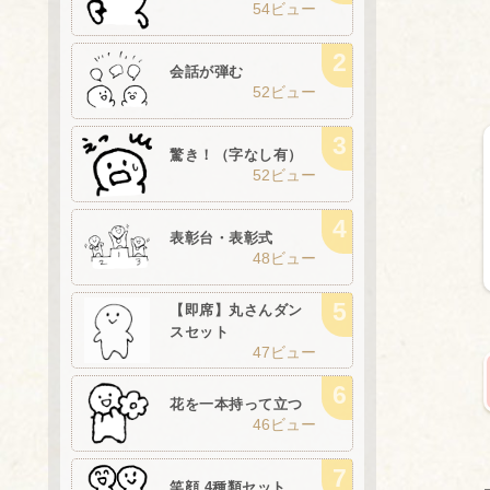
54ビュー
会話が弾む
52ビュー
驚き！（字なし有）
52ビュー
表彰台・表彰式
48ビュー
【即席】丸さんダン
スセット
47ビュー
花を一本持って立つ
46ビュー
笑顔 4種類セット