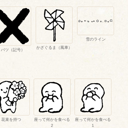
雪のライン
かざぐるま（風車）
バツ（記号）
花束を持つ
座って何かを食べる
座って何かを食べる
2
1