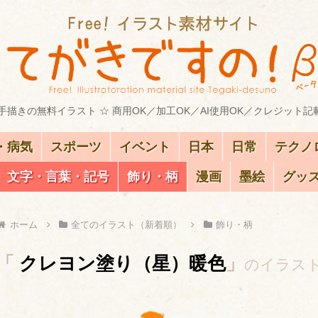
描きの無料イラスト ☆ 商用OK／加工OK／AI使用OK／クレジット記
・病気
スポーツ
イベント
日本
日常
テクノ
文字・言葉・記号
飾り・柄
漫画
墨絵
グッ
ホーム
全てのイラスト（新着順）
飾り・柄
「
クレヨン塗り（星）暖色
」
のイラス