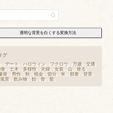
透明な背景を白くする変換方法
タグ
き
デート
ハロウィン
フクロウ
万歳
交通
和食
土木
多様性
夫婦
女装
山
座る
爆発
男性
秋
税金
節分
米
群衆
背景
風景
飲み物
飴
骨
龍