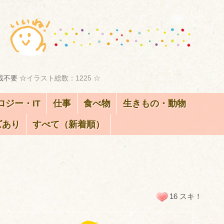
載不要 ☆
イラスト総数：1225 ☆
ロジー・IT
仕事
食べ物
生きもの・動物
ズあり
すべて（新着順）
ト
16 スキ！