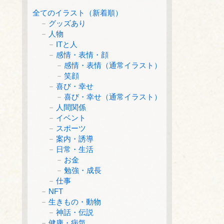
全てのイラスト（新着順）
グッズあり
人物
ITと人
感情・表情・顔
感情・表情（通常イラスト）
笑顔
喜び・幸せ
喜び・幸せ（通常イラスト）
人間関係
イベント
スポーツ
案内・誘導
日常・生活
お金
勉強・成長
仕事
NFT
生きもの・動物
神話・伝説
健康・病気