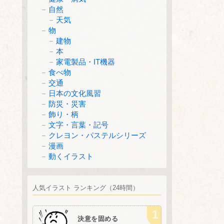
自然
天気
物
建物
本
家電製品・IT機器
食べ物
交通
日本の文化風習
防災・災害
飾り・柄
文字・言葉・記号
クレヨン・パステルシリーズ
漫画
動くイラスト
人気イラスト ランキング（24時間）
決意を固める