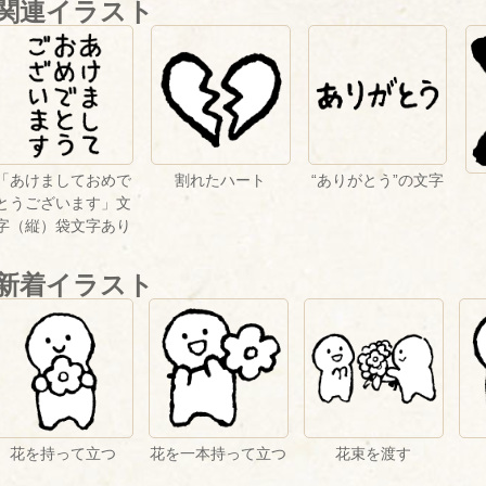
関連イラスト
「あけましておめで
割れたハート
“ありがとう”の文字
とうございます」文
字（縦）袋文字あり
新着イラスト
花を持って立つ
花を一本持って立つ
花束を渡す