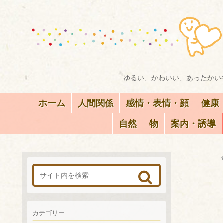
ゆるい、かわいい、あったかい手
ホーム
人間関係
感情・表情・顔
健康
自然
物
案内・誘導
カテゴリー