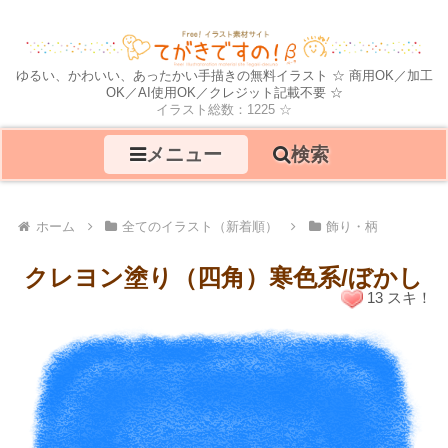
ゆるい、かわいい、あったかい手描きの無料イラスト ☆ 商用OK／加工
OK／AI使用OK／クレジット記載不要 ☆
イラスト総数：1225 ☆
メニュー
検索
ホーム
全てのイラスト（新着順）
飾り・柄
クレヨン塗り（四角）寒色系/ぼかし
13 スキ！