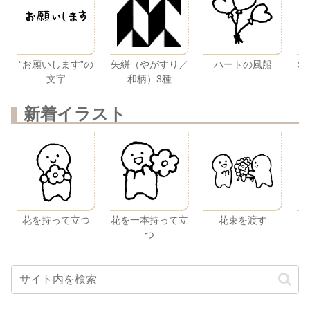
ハートの風船
“お願いします”の
矢絣（やがすり／
S
文字
和柄）3種
新着イラスト
花を持って立つ
花を一本持って立
花束を渡す
つ