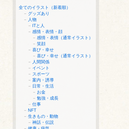
全てのイラスト（新着順）
グッズあり
人物
ITと人
感情・表情・顔
感情・表情（通常イラスト）
笑顔
喜び・幸せ
喜び・幸せ（通常イラスト）
人間関係
イベント
スポーツ
案内・誘導
日常・生活
お金
勉強・成長
仕事
NFT
生きもの・動物
神話・伝説
健康・病気