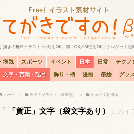
描きの無料イラスト ☆ 商用OK／加工OK／AI使用OK／クレジット記
・病気
スポーツ
イベント
日本
日常
テクノ
文字・言葉・記号
飾り・柄
漫画
墨絵
グッ
ホーム
全てのイラスト（新着順）
日本の文化風習
「
「賀正」文字（袋文字あり）
」
のイ