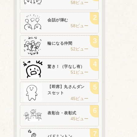
58ビュー
会話が弾む
58ビュー
輪になる仲間
52ビュー
驚き！（字なし有）
51ビュー
【即席】丸さんダン
スセット
45ビュー
表彰台・表彰式
45ビュー
バドミントン