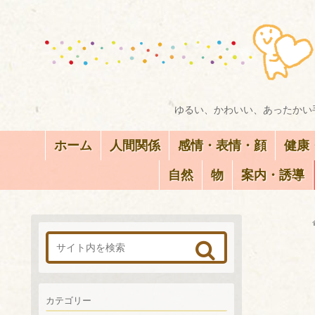
ゆるい、かわいい、あったかい手
ホーム
人間関係
感情・表情・顔
健康
自然
物
案内・誘導
カテゴリー