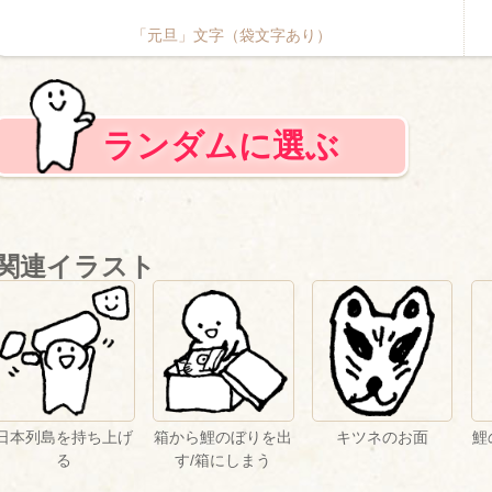
「元旦」文字（袋文字あり）
ランダムに選ぶ
関連イラスト
日本列島を持ち上げ
箱から鯉のぼりを出
キツネのお面
鯉
る
す/箱にしまう