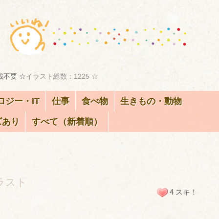
載不要 ☆
イラスト総数：1225 ☆
ロジー・IT
仕事
食べ物
生きもの・動物
ズあり
すべて（新着順）
ラスト
4 スキ！