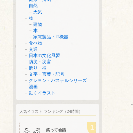
自然
天気
物
建物
本
家電製品・IT機器
食べ物
交通
日本の文化風習
防災・災害
飾り・柄
文字・言葉・記号
クレヨン・パステルシリーズ
漫画
動くイラスト
人気イラスト ランキング（24時間）
笑って会話