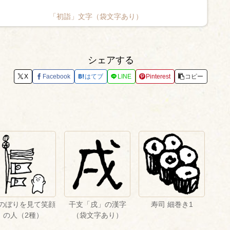
「初詣」文字（袋文字あり）
シェアする
X
Facebook
はてブ
LINE
Pinterest
コピー
のぼりを見て笑顔
干支「戌」の漢字
寿司 細巻き1
の人（2種）
（袋文字あり）