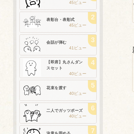
45ビュー
表彰台・表彰式
45ビュー
会話が弾む
41ビュー
【即席】丸さんダン
スセット
40ビュー
花束を渡す
40ビュー
二人でガッツポーズ
40ビュー
決意を固める