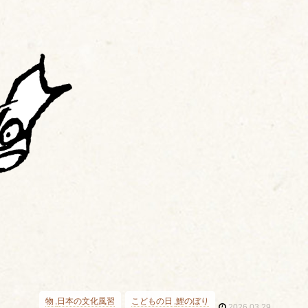
物
日本の文化風習
こどもの日
鯉のぼり
2026.03.29