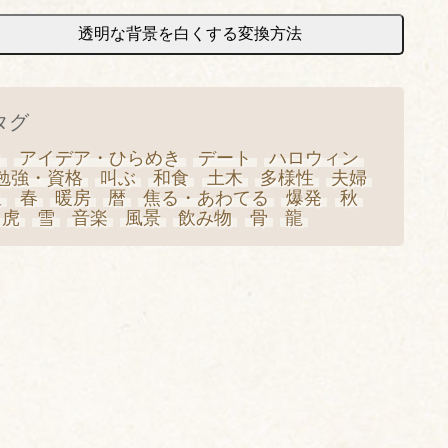
透明な背景を白くする変換方法
タグ
日
アイデア・ひらめき
デート
ハロウィン
勉強・資格
叫ぶ
和食
土木
多様性
夫婦
星
春
暖房
暦
焦る・あわてる
爆発
秋
虎
雪
音楽
風景
飲み物
骨
龍