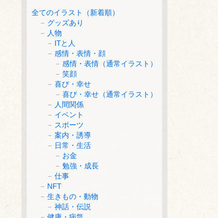
全てのイラスト（新着順）
グッズあり
人物
ITと人
感情・表情・顔
感情・表情（通常イラスト）
笑顔
喜び・幸せ
喜び・幸せ（通常イラスト）
人間関係
イベント
スポーツ
案内・誘導
日常・生活
お金
勉強・成長
仕事
NFT
生きもの・動物
神話・伝説
健康・病気