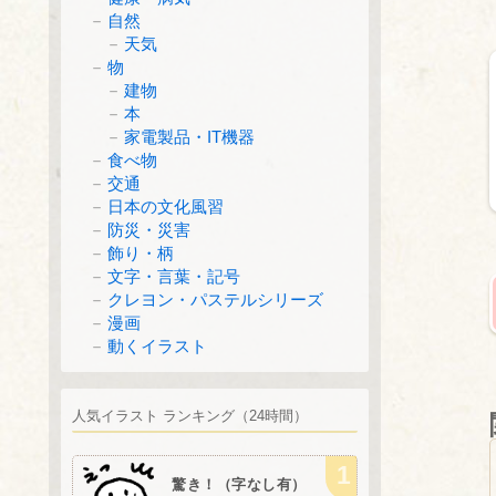
自然
天気
物
建物
本
家電製品・IT機器
食べ物
交通
日本の文化風習
防災・災害
飾り・柄
文字・言葉・記号
クレヨン・パステルシリーズ
漫画
動くイラスト
人気イラスト ランキング（24時間）
驚き！（字なし有）