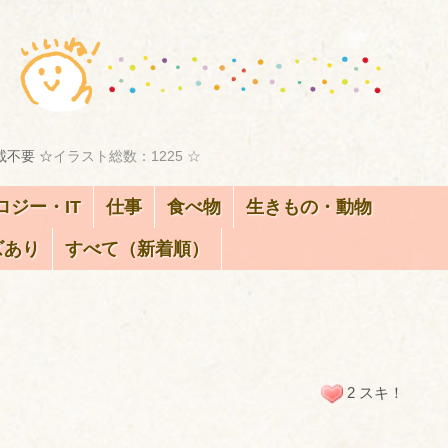
載不要 ☆
イラスト総数：1225 ☆
ロジー・IT
仕事
食べ物
生きもの・動物
ズあり
すべて（新着順）
2 スキ！