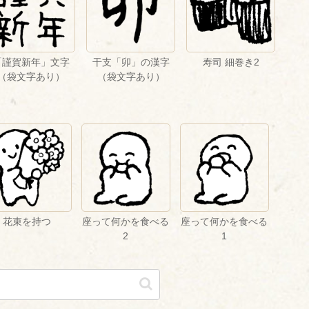
「謹賀新年」文字
干支「卯」の漢字
寿司 細巻き2
（袋文字あり）
（袋文字あり）
花束を持つ
座って何かを食べる
座って何かを食べる
2
1