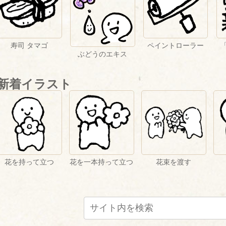
寿司 タマゴ
ペイントローラー
ぶどうのエキス
新着イラスト
花を持って立つ
花を一本持って立つ
花束を渡す