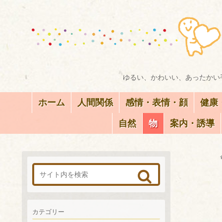
ゆるい、かわいい、あったかい手
ホーム
人間関係
感情・表情・顔
健康
自然
物
案内・誘導
カテゴリー