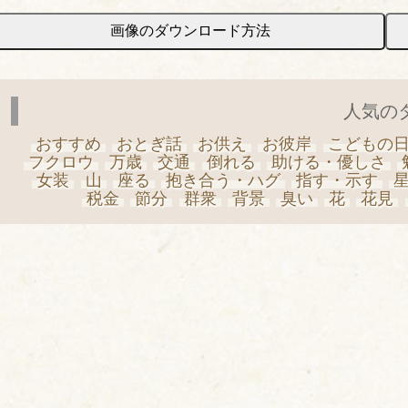
画像のダウンロード方法
人気の
おすすめ
おとぎ話
お供え
お彼岸
こどもの
フクロウ
万歳
交通
倒れる
助ける・優しさ
女装
山
座る
抱き合う・ハグ
指す・示す
税金
節分
群衆
背景
臭い
花
花見