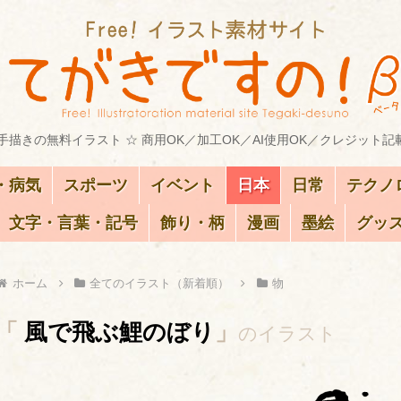
描きの無料イラスト ☆ 商用OK／加工OK／AI使用OK／クレジット記
・病気
スポーツ
イベント
日本
日常
テクノ
文字・言葉・記号
飾り・柄
漫画
墨絵
グッ
ホーム
全てのイラスト（新着順）
物
「
風で飛ぶ鯉のぼり
」
のイラスト