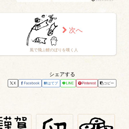
風で飛ぶ鯉のぼりを嘆く人
シェアする
X
Facebook
はてブ
LINE
Pinterest
コピー