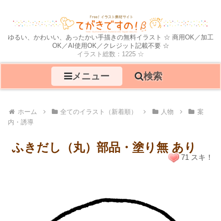
ゆるい、かわいい、あったかい手描きの無料イラスト ☆ 商用OK／加工
OK／AI使用OK／クレジット記載不要 ☆
イラスト総数：1225 ☆
メニュー
検索
ホーム
全てのイラスト（新着順）
人物
案
内・誘導
ふきだし（丸）部品・塗り無 あり
71 スキ！