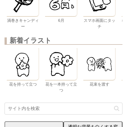
渦巻きキャンディ
6月
スマホ画面にタッ
棒
ー
チ
新着イラスト
花を持って立つ
花を一本持って立
花束を渡す
つ
透明な背景を白くする変