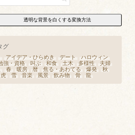
透明な背景を白くする変換方法
タグ
日
アイデア・ひらめき
デート
ハロウィン
勉強・資格
叫ぶ
和食
土木
多様性
夫婦
星
春
暖房
暦
焦る・あわてる
爆発
秋
虎
雪
音楽
風景
飲み物
骨
龍