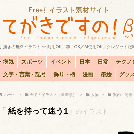
描きの無料イラスト ☆ 商用OK／加工OK／AI使用OK／クレジット記
・病気
スポーツ
イベント
日本
日常
テクノ
文字・言葉・記号
飾り・柄
漫画
墨絵
グッ
ホーム
全てのイラスト（新着順）
人物
案内・誘導
「
紙を持って迷う1
」
のイラスト