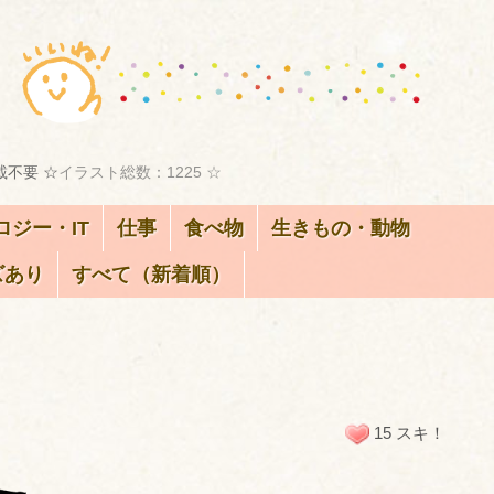
載不要 ☆
イラスト総数：1225 ☆
ロジー・IT
仕事
食べ物
生きもの・動物
ズあり
すべて（新着順）
15 スキ！