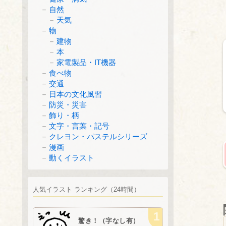
自然
天気
物
建物
本
家電製品・IT機器
食べ物
交通
日本の文化風習
防災・災害
飾り・柄
文字・言葉・記号
クレヨン・パステルシリーズ
漫画
動くイラスト
人気イラスト ランキング（24時間）
驚き！（字なし有）