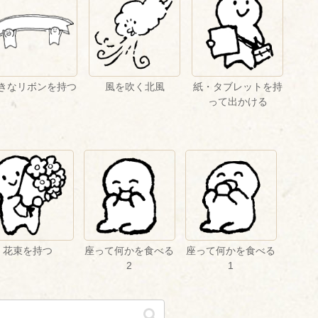
きなリボンを持つ
風を吹く北風
紙・タブレットを持
って出かける
花束を持つ
座って何かを食べる
座って何かを食べる
2
1