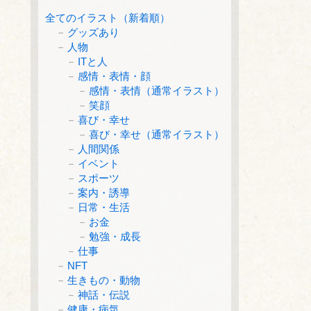
全てのイラスト（新着順）
グッズあり
人物
ITと人
感情・表情・顔
感情・表情（通常イラスト）
笑顔
喜び・幸せ
喜び・幸せ（通常イラスト）
人間関係
イベント
スポーツ
案内・誘導
日常・生活
お金
勉強・成長
仕事
NFT
生きもの・動物
神話・伝説
健康・病気