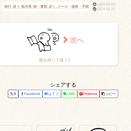
2020.03.02
旅行
迷う
観光客
紙・書類
歩く
メール・連絡・手紙
2024.05.21
紙を持って迷う2
シェアする
X
Facebook
はてブ
LINE
Pinterest
コピー