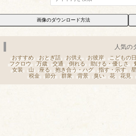
画像のダウンロード方法
人気の
おすすめ
おとぎ話
お供え
お彼岸
こどもの
フクロウ
万歳
交通
倒れる
助ける・優しさ
女装
山
座る
抱き合う・ハグ
指す・示す
税金
節分
群衆
背景
臭い
花
花見