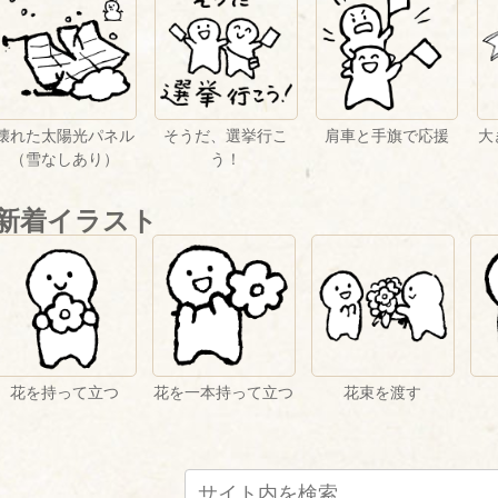
壊れた太陽光パネル
そうだ、選挙行こ
肩車と手旗で応援
大
（雪なしあり）
う！
新着イラスト
花を持って立つ
花を一本持って立つ
花束を渡す