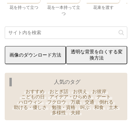
花を持って立つ
花を一本持って立
花束を渡す
つ
透明な背景を白くする変
画像のダウンロード方法
換方法
人気のタグ
おすすめ
おとぎ話
お供え
お彼岸
こどもの日
アイデア・ひらめき
デート
ハロウィン
フクロウ
万歳
交通
倒れる
助ける・優しさ
勉強・資格
叫ぶ
和食
土木
多様性
夫婦