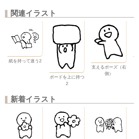
関連イラスト
紙を持って迷う2
支えるポーズ（右
側）
ボードを上に持つ
2
新着イラスト