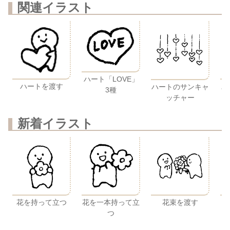
関連イラスト
ハート「LOVE」
ス
ハートを渡す
ハートのサンキャ
3種
ッチャー
新着イラスト
花を持って立つ
花を一本持って立
花束を渡す
つ