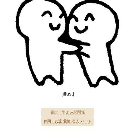
[illust]
喜び・幸せ
人間関係
仲間・友達
愛情
恋人
ハート