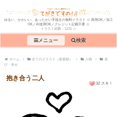
ゆるい、かわいい、あったかい手描きの無料イラスト ☆ 商用OK／加工
OK／AI使用OK／クレジット記載不要 ☆
イラスト総数：1225 ☆
メニュー
検索
ホーム
全てのイラスト（新着順）
人物
喜
び・幸せ
抱き合う二人
32 スキ！