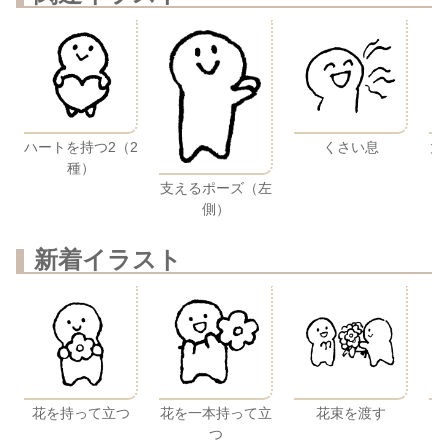
ハートを持つ2（2
くさい息
太
種）
支えるポーズ（左
側）
新着イラスト
花を持って立つ
花を一本持って立
花束を渡す
つ