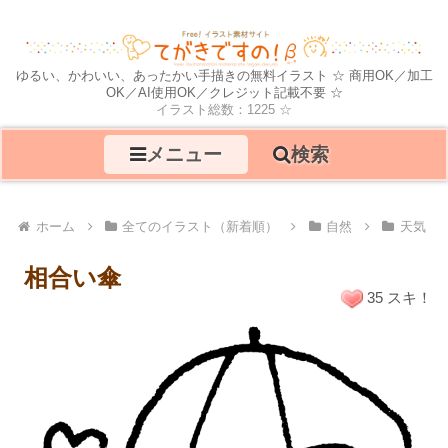
ゆるい、かわいい、あったかい手描きの無料イラスト ☆ 商用OK／加工
OK／AI使用OK／クレジット記載不要 ☆
イラスト総数：1225 ☆
メニュー
検索
ホーム
全てのイラスト（新着順）
自然
天気
相合い傘
35 スキ！