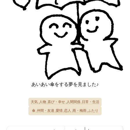
あいあい傘をする夢を見ました♪
天気
人物
喜び・幸せ
人間関係
日常・生活
傘
仲間・友達
愛情
恋人
雨・梅雨
ふたり