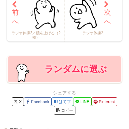
ラジオ体操3／腕を上げる（2
ラジオ体操2
種）
ランダムに選ぶ
シェアする
X
Facebook
はてブ
LINE
Pinterest
コピー