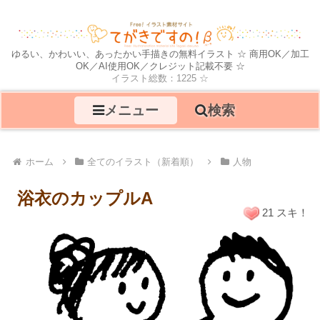
ゆるい、かわいい、あったかい手描きの無料イラスト ☆ 商用OK／加工
OK／AI使用OK／クレジット記載不要 ☆
イラスト総数：1225 ☆
メニュー
検索
ホーム
全てのイラスト（新着順）
人物
浴衣のカップルA
21 スキ！