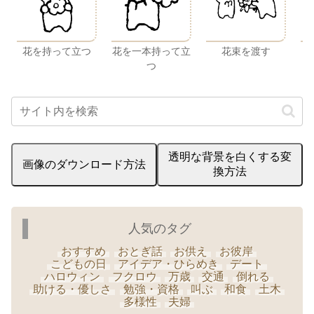
花を持って立つ
花を一本持って立
花束を渡す
つ
透明な背景を白くする変
画像のダウンロード方法
換方法
人気のタグ
おすすめ
おとぎ話
お供え
お彼岸
こどもの日
アイデア・ひらめき
デート
ハロウィン
フクロウ
万歳
交通
倒れる
助ける・優しさ
勉強・資格
叫ぶ
和食
土木
多様性
夫婦