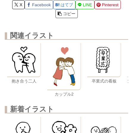
X
Facebook
はてブ
LINE
Pinterest
コピー
関連イラスト
卒業式の看板
抱き合う二人
渦
カップル2
新着イラスト