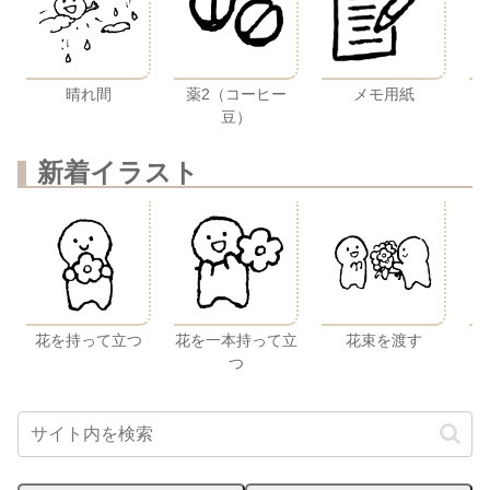
晴れ間
薬2（コーヒー
メモ用紙
豆）
新着イラスト
花を持って立つ
花を一本持って立
花束を渡す
つ