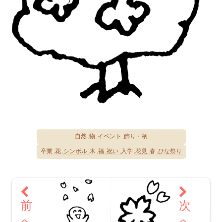
自然
物
イベント
飾り・柄
卒業
花
シンボル
木
福
祝い
入学
花見
春
ひな祭り