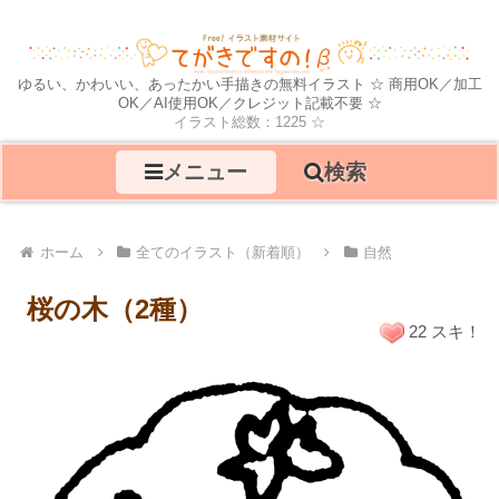
ゆるい、かわいい、あったかい手描きの無料イラスト ☆ 商用OK／加工
OK／AI使用OK／クレジット記載不要 ☆
イラスト総数：1225 ☆
メニュー
検索
ホーム
全てのイラスト（新着順）
自然
桜の木（2種）
22 スキ！