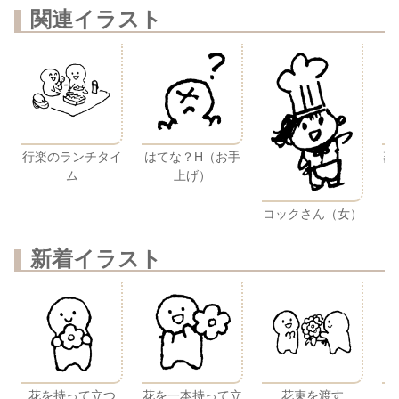
関連イラスト
行楽のランチタイ
はてな？H（お手
菱
ム
上げ）
コックさん（女）
新着イラスト
花を持って立つ
花を一本持って立
花束を渡す