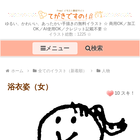
ゆるい、かわいい、あったかい手描きの無料イラスト ☆ 商用OK／加工
OK／AI使用OK／クレジット記載不要 ☆
イラスト総数：1225 ☆
メニュー
検索
ホーム
全てのイラスト（新着順）
人物
浴衣姿（女）
10 スキ！