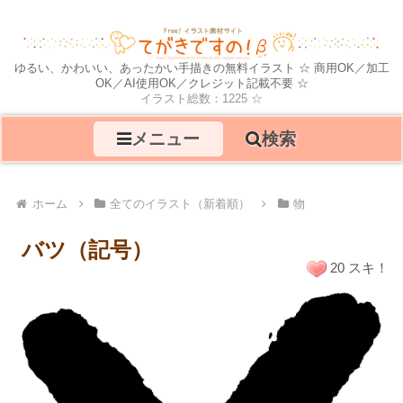
ゆるい、かわいい、あったかい手描きの無料イラスト ☆ 商用OK／加工
OK／AI使用OK／クレジット記載不要 ☆
イラスト総数：1225 ☆
メニュー
検索
ホーム
全てのイラスト（新着順）
物
バツ（記号）
20 スキ！