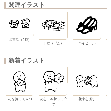
関連イラスト
黒電話（2種）
下駄（げた）
ハイヒール
ス
新着イラスト
花を持って立つ
花を一本持って立
花束を渡す
つ