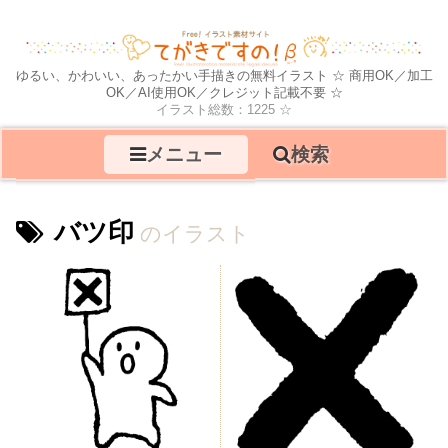
ゆるい、かわいい、あったかい手描きの無料イラスト ☆ 商用OK／加工
OK／AI使用OK／クレジット記載不要 ☆
イラスト総数：1225 ☆
メニュー
検索
バツ印