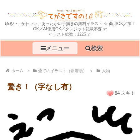
ゆるい、かわいい、あったかい手描きの無料イラスト ☆ 商用OK／加工
OK／AI使用OK／クレジット記載不要 ☆
イラスト総数：1225 ☆
メニュー
検索
ホーム
全てのイラスト（新着順）
人物
驚き！（字なし有）
84 スキ！