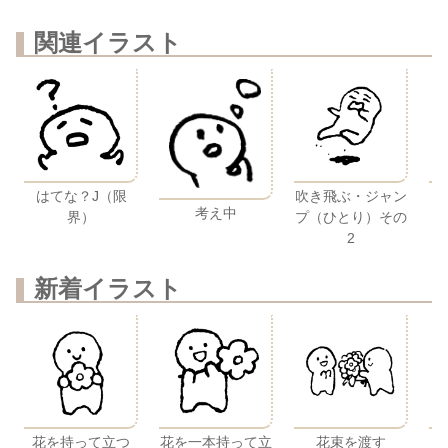
関連イラスト
はてな？J（限
吹き飛ぶ・ジャン
考え中
界）
プ（ひとり）その
2
新着イラスト
花を持って立つ
花を一本持って立
花束を渡す