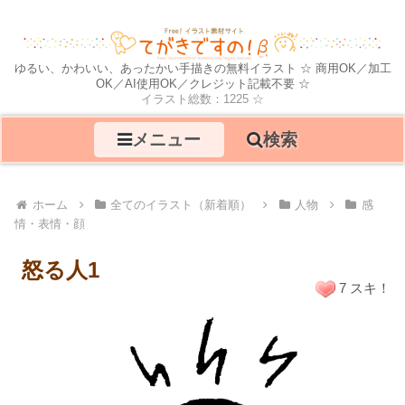
ゆるい、かわいい、あったかい手描きの無料イラスト ☆ 商用OK／加工
OK／AI使用OK／クレジット記載不要 ☆
イラスト総数：1225 ☆
メニュー
検索
ホーム
全てのイラスト（新着順）
人物
感
情・表情・顔
怒る人1
7 スキ！