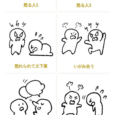
怒る人1
怒る人3
怒れられて土下座
いがみ合う