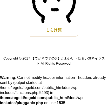
しらけ顔
Copyright © 2017 【てがきですのβ!】かわいい・ゆるい無料イラス
ト All Rights Reserved.
Warning
: Cannot modify header information - headers already
sent by (output started at
/home/regeld/regeld.com/public_html/desi/wp-
includes/functions.php:5493) in
/home/regeld/regeld.com/public_html/desi/wp-
includes/pluggable.php
on line
1535