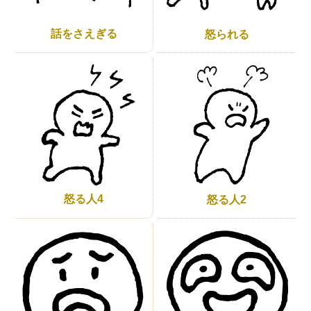
話をさえぎる
怒られる
怒る人4
怒る人2