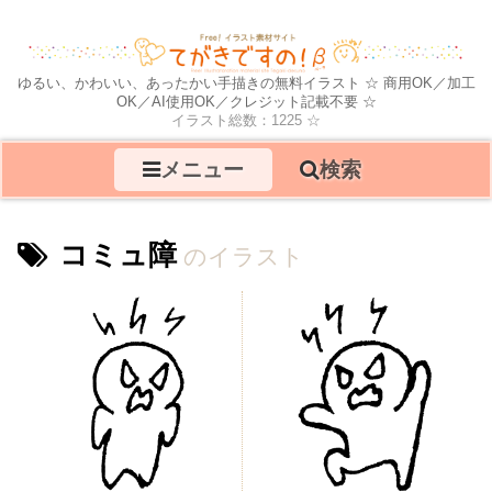
ゆるい、かわいい、あったかい手描きの無料イラスト ☆ 商用OK／加工
OK／AI使用OK／クレジット記載不要 ☆
イラスト総数：1225 ☆
メニュー
検索
コミュ障