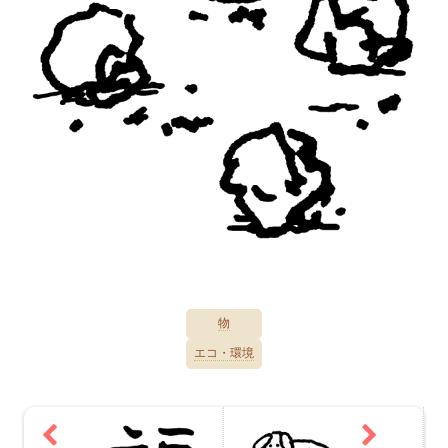
物
エコ・環境