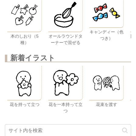
キャンディー（色
本のしおり（5
開
オールラウンドタ
つき）
種）
ーナーで混ぜる
新着イラスト
花を持って立つ
花を一本持って立
花束を渡す
つ