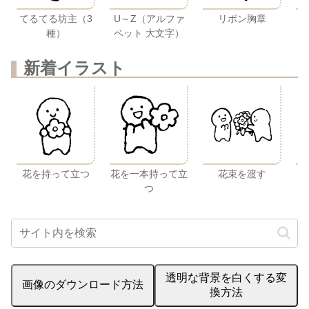
U～Z（アルファ
てるてる坊主（3
リボン胸章
ベット 大文字）
種）
新着イラスト
花を持って立つ
花を一本持って立
花束を渡す
つ
透明な背景を白くする変
画像のダウンロード方法
換方法