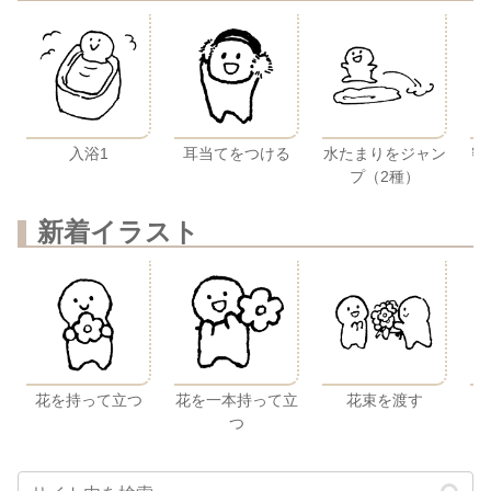
入浴1
耳当てをつける
水たまりをジャン
密
プ（2種）
新着イラスト
花を持って立つ
花を一本持って立
花束を渡す
つ