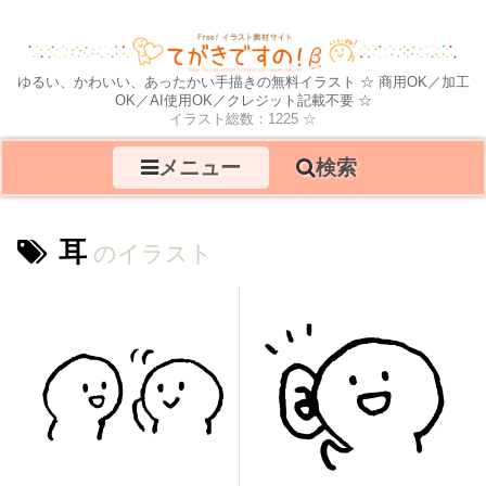
ゆるい、かわいい、あったかい手描きの無料イラスト ☆ 商用OK／加工
OK／AI使用OK／クレジット記載不要 ☆
イラスト総数：1225 ☆
メニュー
検索
耳