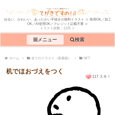
ゆるい、かわいい、あったかい手描きの無料イラスト ☆ 商用OK／加工
OK／AI使用OK／クレジット記載不要 ☆
イラスト総数：1225 ☆
メニュー
検索
ホーム
全てのイラスト（新着順）
NFT
机でほおづえをつく
117 スキ！