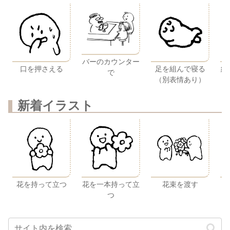
バーのカウンター
口を押さえる
足を組んで寝る
紙
で
（別表情あり）
新着イラスト
花を持って立つ
花を一本持って立
花束を渡す
つ