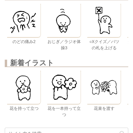
のどの痛み2
おじぎ／ラジオ体
○Xクイズ／バツ
グ
操3
の札を上げる
新着イラスト
花を持って立つ
花を一本持って立
花束を渡す
つ