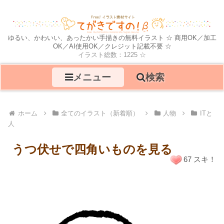
ゆるい、かわいい、あったかい手描きの無料イラスト ☆ 商用OK／加工
OK／AI使用OK／クレジット記載不要 ☆
イラスト総数：1225 ☆
メニュー
検索
ホーム
全てのイラスト（新着順）
人物
ITと
人
うつ伏せで四角いものを見る
67 スキ！