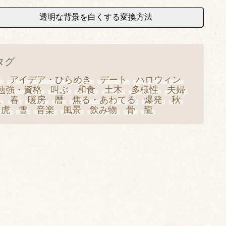
透明な背景を白くする変換方法
タグ
日
アイデア・ひらめき
デート
ハロウィン
勉強・資格
叫ぶ
和食
土木
多様性
夫婦
星
春
暖房
暦
焦る・あわてる
爆発
秋
虎
雪
音楽
風景
飲み物
骨
龍