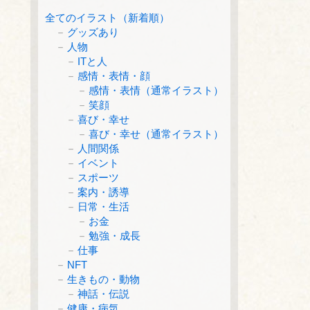
全てのイラスト（新着順）
グッズあり
人物
ITと人
感情・表情・顔
感情・表情（通常イラスト）
笑顔
喜び・幸せ
喜び・幸せ（通常イラスト）
人間関係
イベント
スポーツ
案内・誘導
日常・生活
お金
勉強・成長
仕事
NFT
生きもの・動物
神話・伝説
健康・病気