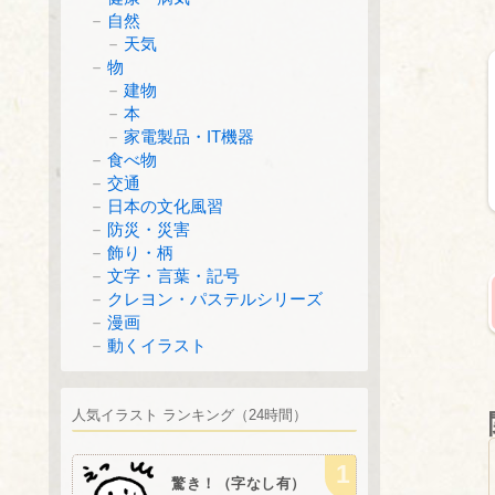
自然
天気
物
建物
本
家電製品・IT機器
食べ物
交通
日本の文化風習
防災・災害
飾り・柄
文字・言葉・記号
クレヨン・パステルシリーズ
漫画
動くイラスト
人気イラスト ランキング（24時間）
驚き！（字なし有）