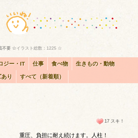
載不要 ☆
イラスト総数：1225 ☆
ロジー・IT
仕事
食べ物
生きもの・動物
ズあり
すべて（新着順）
17 スキ！
重圧、負担に耐え続けます。人柱！