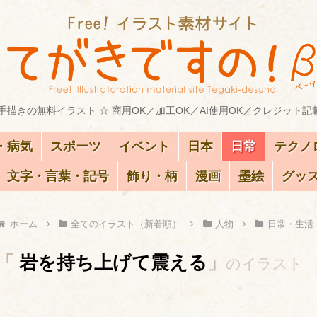
描きの無料イラスト ☆ 商用OK／加工OK／AI使用OK／クレジット記
・病気
スポーツ
イベント
日本
日常
テクノ
文字・言葉・記号
飾り・柄
漫画
墨絵
グッ
ホーム
全てのイラスト（新着順）
人物
日常・生活
「
岩を持ち上げて震える
」
のイラスト