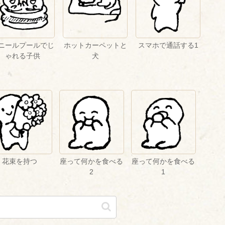
ニールプールでじ
ホットカーペットと
スマホで通話する1
ゃれる子供
犬
花束を持つ
座って何かを食べる
座って何かを食べる
2
1