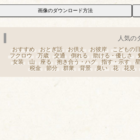
画像のダウンロード方法
人気の
おすすめ
おとぎ話
お供え
お彼岸
こどもの
フクロウ
万歳
交通
倒れる
助ける・優しさ
女装
山
座る
抱き合う・ハグ
指す・示す
税金
節分
群衆
背景
臭い
花
花見