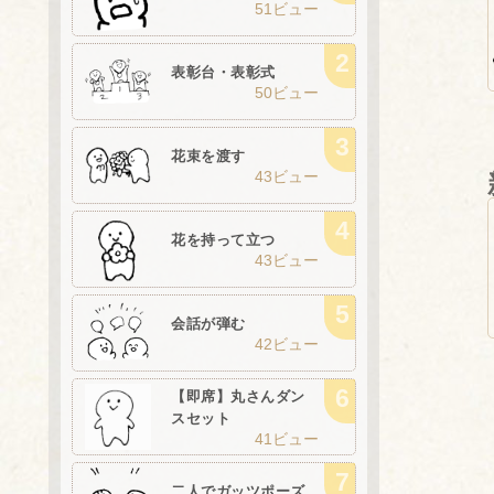
51ビュー
表彰台・表彰式
50ビュー
花束を渡す
43ビュー
花を持って立つ
43ビュー
会話が弾む
42ビュー
【即席】丸さんダン
スセット
41ビュー
二人でガッツポーズ