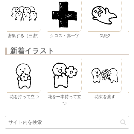
密集する（三密）
クロス・赤十字
気絶2
新着イラスト
花を持って立つ
花を一本持って立
花束を渡す
つ