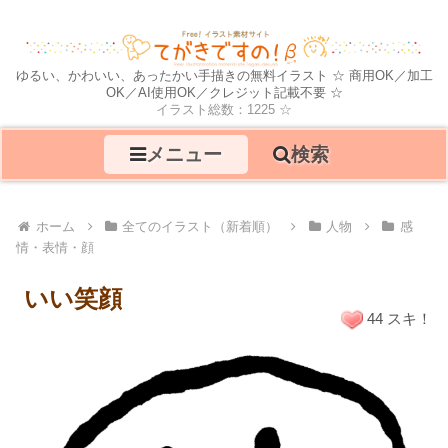
ゆるい、かわいい、あったかい手描きの無料イラスト ☆ 商用OK／加工
OK／AI使用OK／クレジット記載不要 ☆
イラスト総数：1225 ☆
メニュー
検索
ホーム
全てのイラスト（新着順）
人物
感
情・表情・顔
いい笑顔
44 スキ！