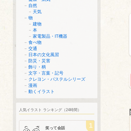
自然
天気
物
建物
本
家電製品・IT機器
食べ物
交通
日本の文化風習
防災・災害
飾り・柄
文字・言葉・記号
クレヨン・パステルシリーズ
漫画
動くイラスト
人気イラスト ランキング（24時間）
笑って会話