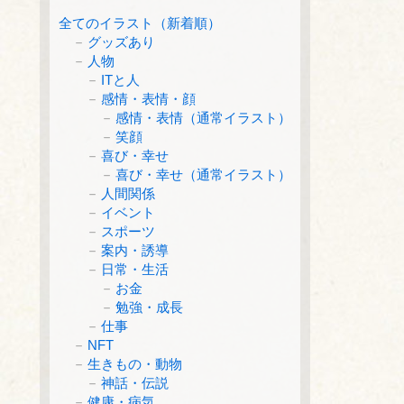
全てのイラスト（新着順）
グッズあり
人物
ITと人
感情・表情・顔
感情・表情（通常イラスト）
笑顔
喜び・幸せ
喜び・幸せ（通常イラスト）
人間関係
イベント
スポーツ
案内・誘導
日常・生活
お金
勉強・成長
仕事
NFT
生きもの・動物
神話・伝説
健康・病気