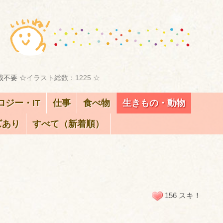
載不要 ☆
イラスト総数：1225 ☆
ロジー・IT
仕事
食べ物
生きもの・動物
ズあり
すべて（新着順）
156 スキ！