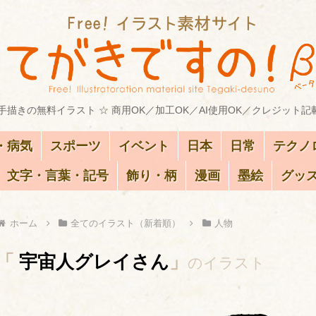
描きの無料イラスト ☆ 商用OK／加工OK／AI使用OK／クレジット記
・病気
スポーツ
イベント
日本
日常
テクノ
文字・言葉・記号
飾り・柄
漫画
墨絵
グッ
ホーム
全てのイラスト（新着順）
人物
「
宇宙人グレイさん
」
のイラスト