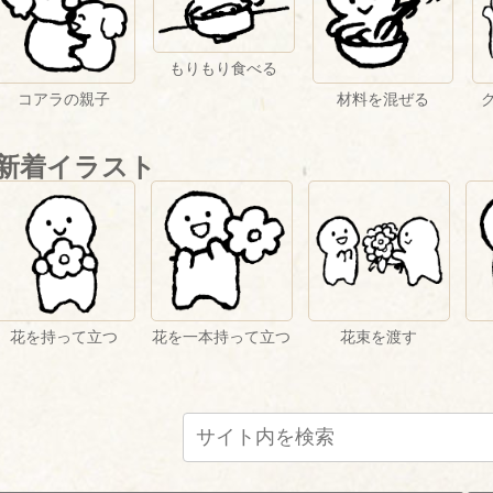
もりもり食べる
コアラの親子
材料を混ぜる
新着イラスト
花を持って立つ
花を一本持って立つ
花束を渡す