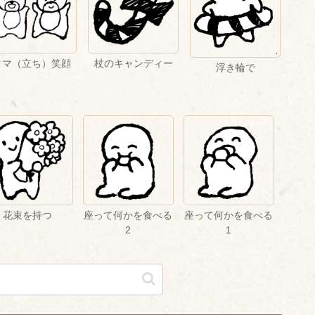
クマ（立ち）笑顔
杖のキャンディー
浮き輪で
花束を持つ
座って何かを食べる
座って何かを食べる
2
1