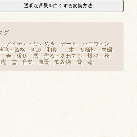
透明な背景を白くする変換方法
タグ
日
アイデア・ひらめき
デート
ハロウィン
勉強・資格
叫ぶ
和食
土木
多様性
夫婦
星
春
暖房
暦
焦る・あわてる
爆発
秋
虎
雪
音楽
風景
飲み物
骨
龍