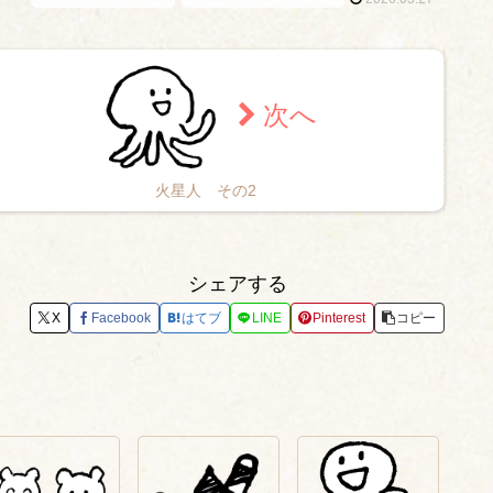
火星人 その2
シェアする
X
Facebook
はてブ
LINE
Pinterest
コピー