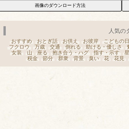
画像のダウンロード方法
人気の
おすすめ
おとぎ話
お供え
お彼岸
こどもの
フクロウ
万歳
交通
倒れる
助ける・優しさ
女装
山
座る
抱き合う・ハグ
指す・示す
税金
節分
群衆
背景
臭い
花
花見