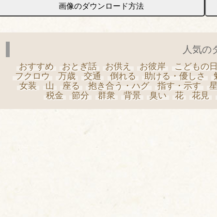
画像のダウンロード方法
人気の
おすすめ
おとぎ話
お供え
お彼岸
こどもの
フクロウ
万歳
交通
倒れる
助ける・優しさ
女装
山
座る
抱き合う・ハグ
指す・示す
税金
節分
群衆
背景
臭い
花
花見