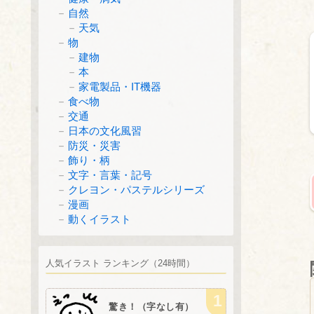
自然
天気
物
建物
本
家電製品・IT機器
食べ物
交通
日本の文化風習
防災・災害
飾り・柄
文字・言葉・記号
クレヨン・パステルシリーズ
漫画
動くイラスト
人気イラスト ランキング（24時間）
驚き！（字なし有）