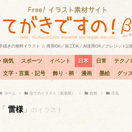
描きの無料イラスト ☆ 商用OK／加工OK／AI使用OK／クレジット記
・病気
スポーツ
イベント
日本
日常
テクノ
文字・言葉・記号
飾り・柄
漫画
墨絵
グッ
ホーム
全てのイラスト（新着順）
自然
天気
「
雷様
」
のイラスト