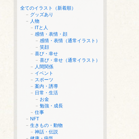
全てのイラスト（新着順）
グッズあり
人物
ITと人
感情・表情・顔
感情・表情（通常イラスト）
笑顔
喜び・幸せ
喜び・幸せ（通常イラスト）
人間関係
イベント
スポーツ
案内・誘導
日常・生活
お金
勉強・成長
仕事
NFT
生きもの・動物
神話・伝説
健康・病気