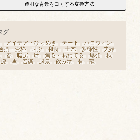
透明な背景を白くする変換方法
タグ
日
アイデア・ひらめき
デート
ハロウィン
勉強・資格
叫ぶ
和食
土木
多様性
夫婦
星
春
暖房
暦
焦る・あわてる
爆発
秋
虎
雪
音楽
風景
飲み物
骨
龍