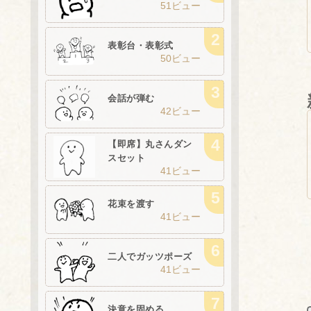
51ビュー
表彰台・表彰式
50ビュー
会話が弾む
42ビュー
【即席】丸さんダン
スセット
41ビュー
花束を渡す
41ビュー
二人でガッツポーズ
41ビュー
決意を固める