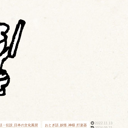
2022.11.13
話・伝説
日本の文化風習
おとぎ話
妖怪
神様
打楽器
2024.05.21