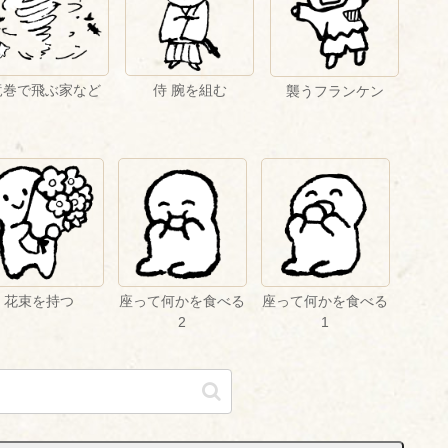
竜巻で飛ぶ家など
侍 腕を組む
襲うフランケン
花束を持つ
座って何かを食べる
座って何かを食べる
2
1