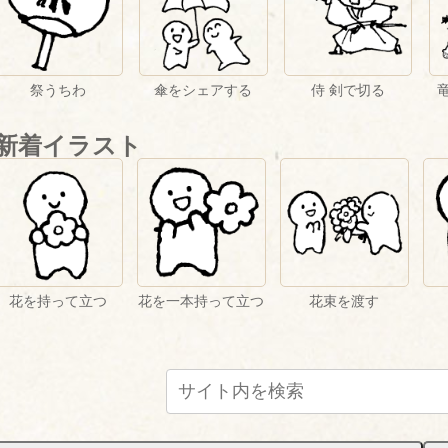
祭うちわ
傘をシェアする
侍 剣で切る
新着イラスト
花を持って立つ
花を一本持って立つ
花束を渡す