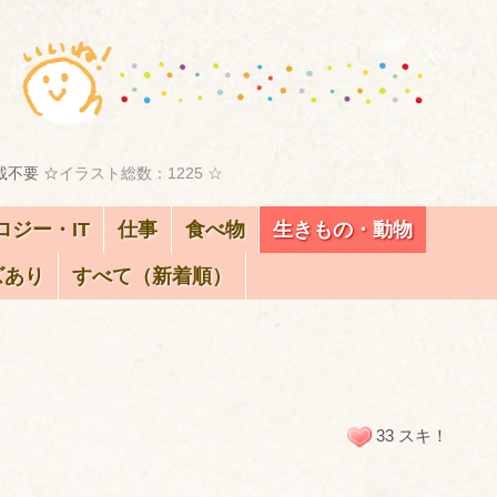
載不要 ☆
イラスト総数：1225 ☆
ロジー・IT
仕事
食べ物
生きもの・動物
ズあり
すべて（新着順）
33 スキ！