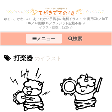
ゆるい、かわいい、あったかい手描きの無料イラスト ☆ 商用OK／加工
OK／AI使用OK／クレジット記載不要 ☆
イラスト総数：1225 ☆
メニュー
検索
打楽器