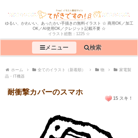
ゆるい、かわいい、あったかい手描きの無料イラスト ☆ 商用OK／加工
OK／AI使用OK／クレジット記載不要 ☆
イラスト総数：1225 ☆
メニュー
検索
ホーム
全てのイラスト（新着順）
物
家電製
品・IT機器
耐衝撃カバーのスマホ
15 スキ！