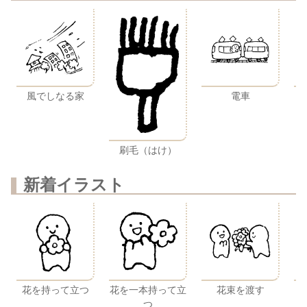
風でしなる家
電車
ビ
刷毛（はけ）
新着イラスト
花を持って立つ
花を一本持って立
花束を渡す
つ