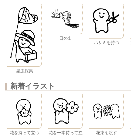
日の出
掃
ハサミを持つ
（
昆虫採集
新着イラスト
花を持って立つ
花を一本持って立
花束を渡す