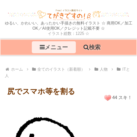
ゆるい、かわいい、あったかい手描きの無料イラスト ☆ 商用OK／加工
OK／AI使用OK／クレジット記載不要 ☆
イラスト総数：1225 ☆
メニュー
検索
ホーム
全てのイラスト（新着順）
人物
ITと
人
尻でスマホ等を割る
44 スキ！