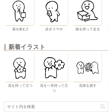
薬を飲む2
歩きスマホ
箱を持って走る
太
新着イラスト
花を持って立つ
花を一本持って立
花束を渡す
つ